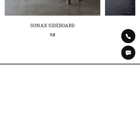
SONAX SIDEBOARD
0₫
Tin tức
Facebook
Về chúng tôi
Instagram
Bảo hành
Tiktok
Vận chuyển
Pinterest
Thôn 1, Hưng Đạo, Hà Nội
Tel: 092.1188.222