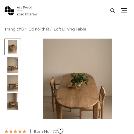
Trang chủ
Đồ nội thất
Loft Dining Table
Item No. 172