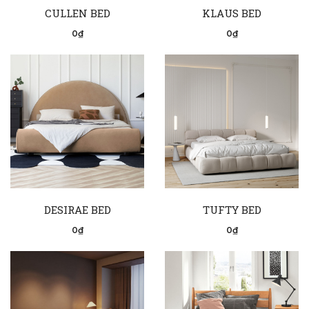
CULLEN BED
KLAUS BED
0₫
0₫
DESIRAE BED
TUFTY BED
0₫
0₫