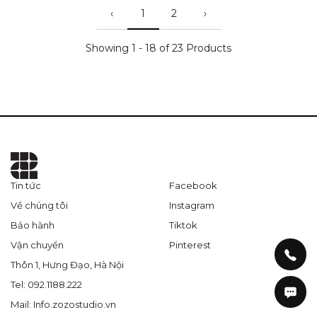
‹
1
2
›
Showing 1 - 18 of 23 Products
Tin tức
Facebook
Về chúng tôi
Instagram
Bảo hành
Tiktok
Vận chuyển
Pinterest
Thôn 1, Hưng Đạo, Hà Nội
Tel: 092.1188.222
Mail: Info.zozostudio.vn