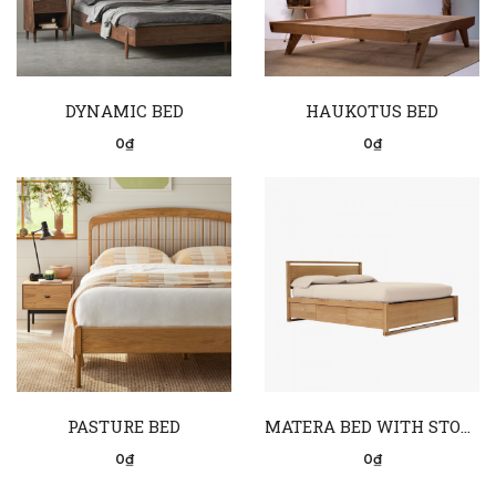
DYNAMIC BED
HAUKOTUS BED
0₫
0₫
PASTURE BED
MATERA BED WITH STORAGE
0₫
0₫